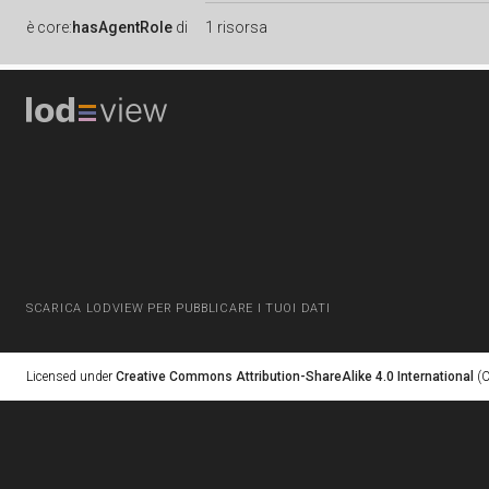
è
core:
hasAgentRole
di
1 risorsa
SCARICA LODVIEW PER PUBBLICARE I TUOI DATI
Licensed under
Creative Commons Attribution-ShareAlike 4.0 International
(C