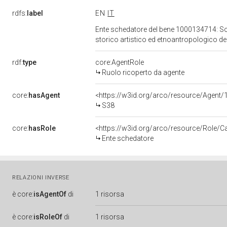
rdfs:
label
EN
IT
Ente schedatore del bene 1000134714: Sopri
storico artistico ed etnoantropologico de
rdf:
type
core:AgentRole
Ruolo ricoperto da agente
core:
hasAgent
<https://w3id.org/arco/resource/Agen
S38
core:
hasRole
<https://w3id.org/arco/resource/Role/C
Ente schedatore
RELAZIONI INVERSE
è
core:
isAgentOf
di
1 risorsa
è
core:
isRoleOf
di
1 risorsa