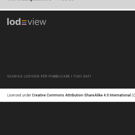
SCARICA LODVIEW PER PUBBLICARE I TUOI DATI
Licensed under
Creative Commons Attribution-ShareAlike 4.0 International
(C