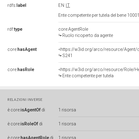
rdfs:
label
EN
IT
Ente competente per tutela del bene 1000
rdf:
type
core:AgentRole
Ruolo ricoperto da agente
core:
hasAgent
<https://w3id.org/arco/resource/Agen
S241
core:
hasRole
<https://w3id.org/arco/resource/Role/H
Ente competente per tutela
RELAZIONI INVERSE
è
core:
isAgentOf
di
1 risorsa
è
core:
isRoleOf
di
1 risorsa
è
core:
hasAgentRole
di
1 risorsa