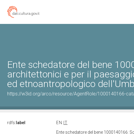
Ente schedatore del bene 1000
architettonici e per il paesaggi
ed etnoantropologico dell'Umb
https://w3id.org/arco/resource/AgentRole/1000140166-cat
rdfs:
label
EN
IT
Ente schedatore del bene 1000140166: Sopri