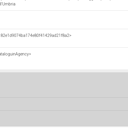
ll'Umbria
t/182e1d9074ba174e80f41429ad21f8a2>
ataloguinAgency>