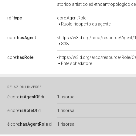
storico artistico ed etnoantropologico de
rdf:
type
core:AgentRole
Ruolo ricoperto da agente
core:
hasAgent
<https://w3id.org/arco/resource/Agen
S38
core:
hasRole
<https://w3id.org/arco/resource/Role/C
Ente schedatore
RELAZIONI INVERSE
è
core:
isAgentOf
di
1 risorsa
è
core:
isRoleOf
di
1 risorsa
è
core:
hasAgentRole
di
1 risorsa