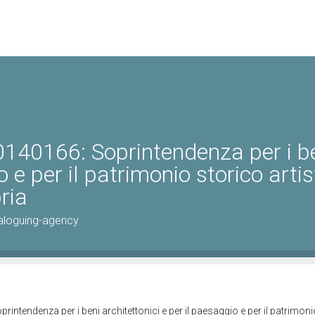
140166: Soprintendenza per i b
o e per il patrimonio storico artis
ria
aloguing-agency
ntendenza per i beni architettonici e per il paesaggio e per il patrimoni