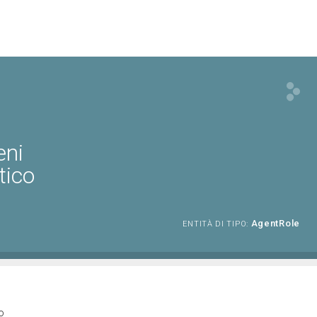
eni
tico
AgentRole
ENTITÀ DI TIPO:
o