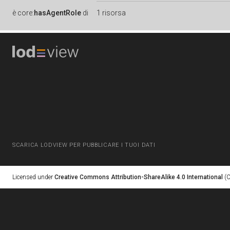
è
core:
hasAgentRole
di
1 risorsa
SCARICA LODVIEW PER PUBBLICARE I TUOI DATI
Licensed under
Creative Commons Attribution-ShareAlike 4.0 International
(C