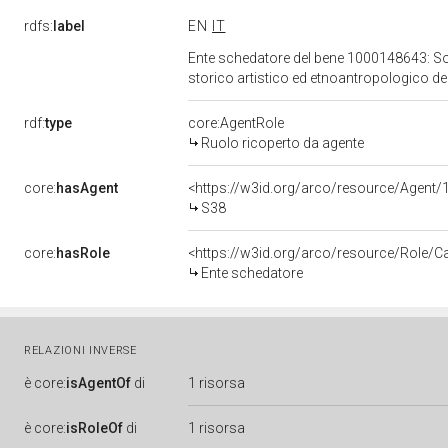
rdfs:
label
EN
IT
Ente schedatore del bene 1000148643: Sopri
storico artistico ed etnoantropologico de
rdf:
type
core:AgentRole
Ruolo ricoperto da agente
core:
hasAgent
<https://w3id.org/arco/resource/Agen
S38
core:
hasRole
<https://w3id.org/arco/resource/Role/C
Ente schedatore
RELAZIONI INVERSE
è
core:
isAgentOf
di
1 risorsa
è
core:
isRoleOf
di
1 risorsa