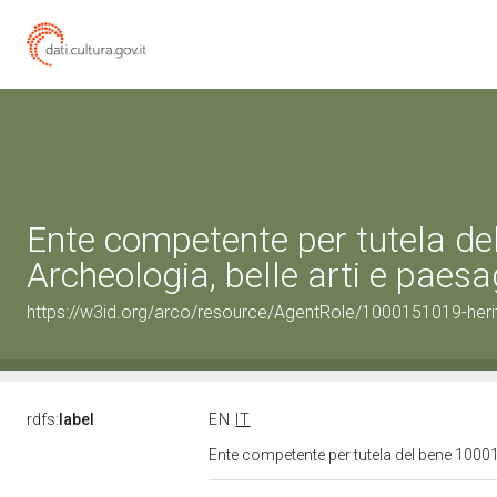
Ente competente per tutela d
Archeologia, belle arti e paes
https://w3id.org/arco/resource/AgentRole/1000151019-heri
rdfs:
label
EN
IT
Ente competente per tutela del bene 1000