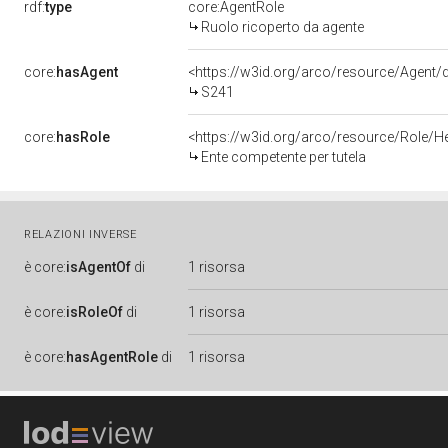
rdf:
type
core:AgentRole
Ruolo ricoperto da agente
core:
hasAgent
<https://w3id.org/arco/resource/Agen
S241
core:
hasRole
<https://w3id.org/arco/resource/Role/H
Ente competente per tutela
RELAZIONI INVERSE
è
core:
isAgentOf
di
1 risorsa
è
core:
isRoleOf
di
1 risorsa
è
core:
hasAgentRole
di
1 risorsa