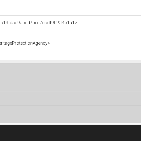
t/da13fdad9abcd7bed7cadf9f19f4c1a1>
eritageProtectionAgency>