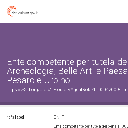
Ente competente per tutela d
Archeologia, Belle Arti e Paes
Pesaro e Urbino
https://w3id.org/arco/resource/AgentRole/1100042009-heri
rdfs:
label
EN
IT
Ente competente per tutela del bene 11000