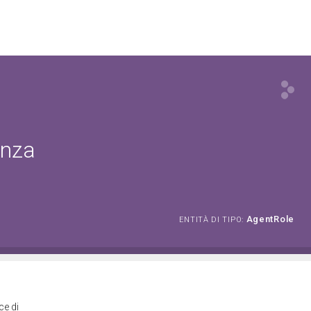
enza
AgentRole
ENTITÀ DI TIPO:
ce di