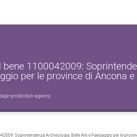
el bene 1100042009: Soprintend
aggio per le province di Ancona e
tage-protection-agency
42009: Soprintendenza Archeologia, Belle Arti e Paesaggio per le provin