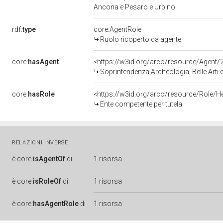
Ancona e Pesaro e Urbino
rdf:
type
core:AgentRole
Ruolo ricoperto da agente
core:
hasAgent
<https://w3id.org/arco/resource/Agen
Soprintendenza Archeologia, Belle Arti 
core:
hasRole
<https://w3id.org/arco/resource/Role/H
Ente competente per tutela
RELAZIONI INVERSE
è
core:
isAgentOf
di
1 risorsa
è
core:
isRoleOf
di
1 risorsa
è
core:
hasAgentRole
di
1 risorsa