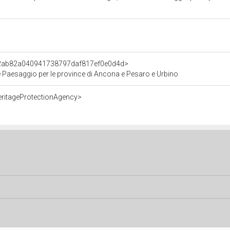
t/2ab82a040941738797daf817ef0e0d4d>
e Paesaggio per le province di Ancona e Pesaro e Urbino
eritageProtectionAgency>