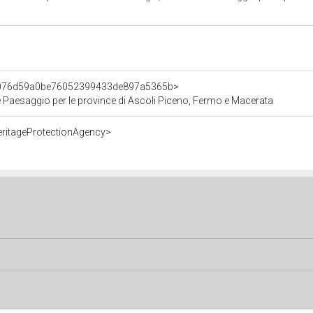
nt/076d59a0be76052399433de897a5365b>
e Paesaggio per le province di Ascoli Piceno, Fermo e Macerata
eritageProtectionAgency>