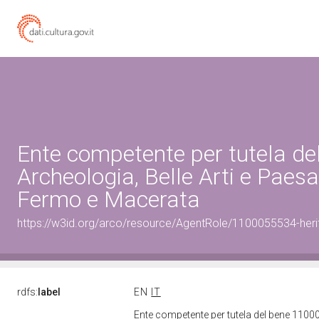
Ente competente per tutela d
Archeologia, Belle Arti e Paesa
Fermo e Macerata
https://w3id.org/arco/resource/AgentRole/1100055534-heri
rdfs:
label
EN
IT
Ente competente per tutela del bene 11000