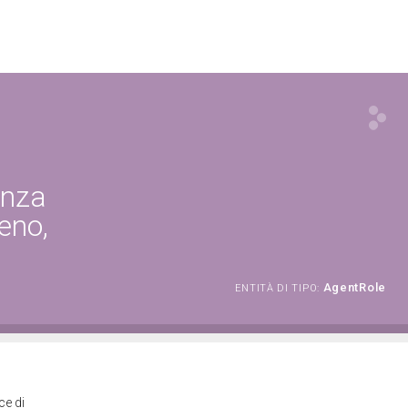
enza
eno,
AgentRole
ENTITÀ DI TIPO:
ce di