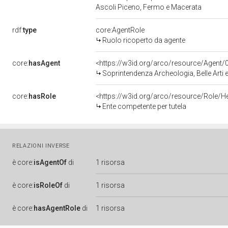
Ascoli Piceno, Fermo e Macerata
rdf:
type
core:AgentRole
Ruolo ricoperto da agente
core:
hasAgent
<https://w3id.org/arco/resource/Age
Soprintendenza Archeologia, Belle Arti 
core:
hasRole
<https://w3id.org/arco/resource/Role/H
Ente competente per tutela
RELAZIONI INVERSE
è
core:
isAgentOf
di
1 risorsa
è
core:
isRoleOf
di
1 risorsa
è
core:
hasAgentRole
di
1 risorsa