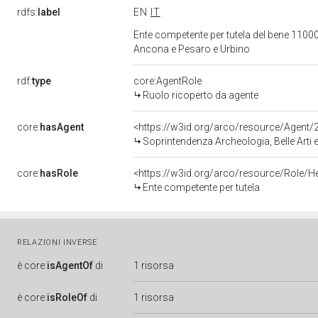
rdfs:
label
EN
IT
Ente competente per tutela del bene 11000
Ancona e Pesaro e Urbino
rdf:
type
core:AgentRole
Ruolo ricoperto da agente
core:
hasAgent
<https://w3id.org/arco/resource/Agen
Soprintendenza Archeologia, Belle Arti 
core:
hasRole
<https://w3id.org/arco/resource/Role/H
Ente competente per tutela
RELAZIONI INVERSE
è
core:
isAgentOf
di
1 risorsa
è
core:
isRoleOf
di
1 risorsa