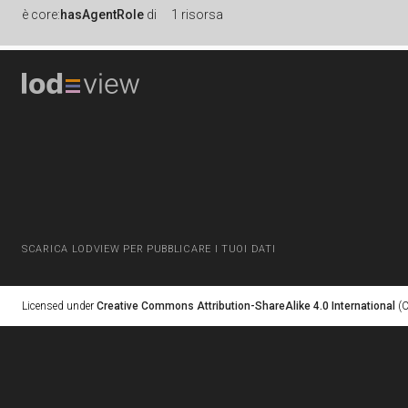
è
core:
hasAgentRole
di
1 risorsa
SCARICA LODVIEW PER PUBBLICARE I TUOI DATI
Licensed under
Creative Commons Attribution-ShareAlike 4.0 International
(C