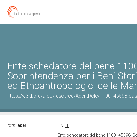
Ente schedatore del bene 11
Soprintendenza per i Beni Storic
ed Etnoantropologici delle Ma
https://w3id.org/arco/resource/AgentRole/1100145598-cat
rdfs:
label
EN
IT
Ente schedatore del bene 1100145598: Sopr