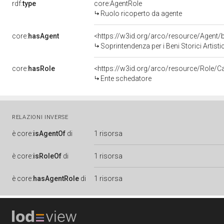
rdf:
type
core:AgentRole
Ruolo ricoperto da agente
core:
hasAgent
<https://w3id.org/arco/resource/Agen
Soprintendenza per i Beni Storici Artist
core:
hasRole
<https://w3id.org/arco/resource/Role/C
Ente schedatore
RELAZIONI INVERSE
è
core:
isAgentOf
di
1 risorsa
è
core:
isRoleOf
di
1 risorsa
è
core:
hasAgentRole
di
1 risorsa