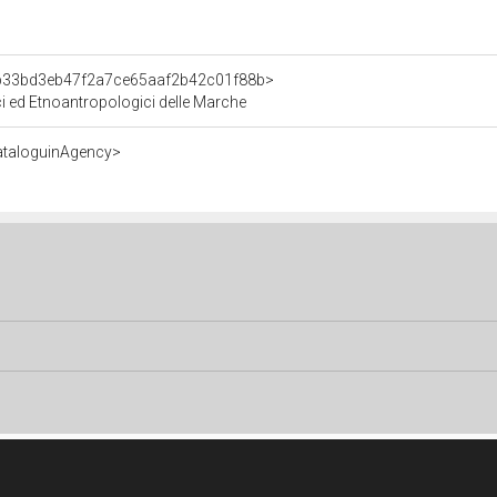
t/b33bd3eb47f2a7ce65aaf2b42c01f88b>
ici ed Etnoantropologici delle Marche
ataloguinAgency>