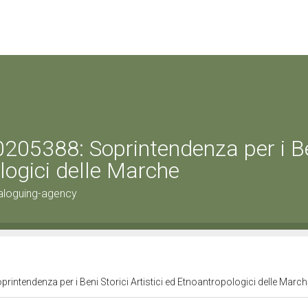
0205388: Soprintendenza per i B
ologici delle Marche
aloguing-agency
intendenza per i Beni Storici Artistici ed Etnoantropologici delle Marc