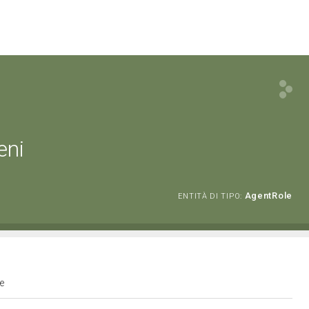
eni
AgentRole
ENTITÀ DI TIPO:
he