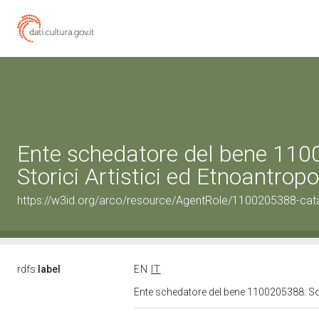
Ente schedatore del bene 110
Storici Artistici ed Etnoantrop
https://w3id.org/arco/resource/AgentRole/1100205388-cat
rdfs:
label
EN
IT
Ente schedatore del bene 1100205388: Sopr