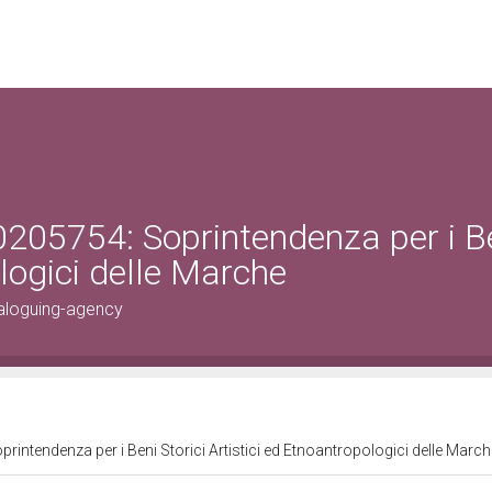
0205754: Soprintendenza per i B
ologici delle Marche
aloguing-agency
intendenza per i Beni Storici Artistici ed Etnoantropologici delle Marc