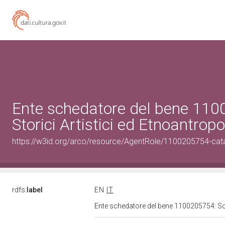
Ente schedatore del bene 110
Storici Artistici ed Etnoantrop
https://w3id.org/arco/resource/AgentRole/1100205754-cat
rdfs:
label
EN
IT
Ente schedatore del bene 1100205754: Sopr