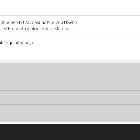
t/b33bd3eb47f2a7ce65aaf2b42c01f88b>
ici ed Etnoantropologici delle Marche
ataloguinAgency>