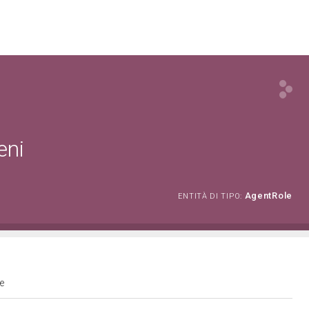
eni
AgentRole
ENTITÀ DI TIPO:
he