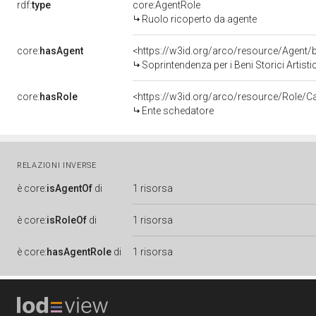
rdf:
type
core:AgentRole
Ruolo ricoperto da agente
core:
hasAgent
<https://w3id.org/arco/resource/Agen
Soprintendenza per i Beni Storici Artist
core:
hasRole
<https://w3id.org/arco/resource/Role/C
Ente schedatore
RELAZIONI INVERSE
è
core:
isAgentOf
di
1 risorsa
è
core:
isRoleOf
di
1 risorsa
è
core:
hasAgentRole
di
1 risorsa