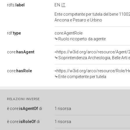
rdfs:
label
EN
IT
Ente competente per tutela del bene 11002
Ancona e Pesaro e Urbino
rdf:
type
core:AgentRole
Ruolo ricoperto da agente
core:
hasAgent
<https://w3id.org/arco/resource/Agen
Soprintendenza Archeologia, Belle Arti 
core:
hasRole
<https://w3id.org/arco/resource/Role/H
Ente competente per tutela
RELAZIONI INVERSE
è
core:
isAgentOf
di
1 risorsa
è
core:
isRoleOf
di
1 risorsa