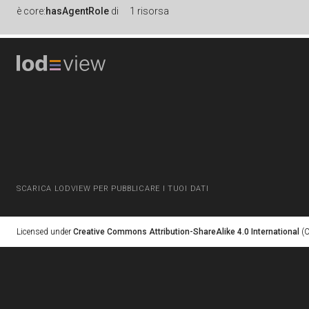
è
core:
hasAgentRole
di
1 risorsa
SCARICA LODVIEW PER PUBBLICARE I TUOI DATI
Licensed under
Creative Commons Attribution-ShareAlike 4.0 International
(C