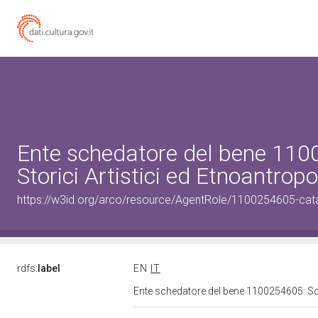
Ente schedatore del bene 110
Storici Artistici ed Etnoantrop
https://w3id.org/arco/resource/AgentRole/1100254605-cat
rdfs:
label
EN
IT
Ente schedatore del bene 1100254605: Sopr