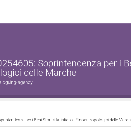
0254605: Soprintendenza per i B
ologici delle Marche
aloguing-agency
intendenza per i Beni Storici Artistici ed Etnoantropologici delle Marc