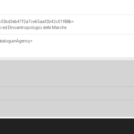
t/b33bd3eb47f2a7ce65aaf2b42c01f88b>
ici ed Etnoantropologici delle Marche
ataloguinAgency>