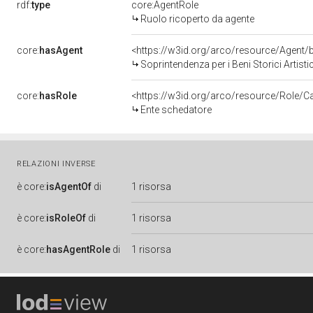
rdf:
type
core:AgentRole
Ruolo ricoperto da agente
core:
hasAgent
<https://w3id.org/arco/resource/Agen
Soprintendenza per i Beni Storici Artist
core:
hasRole
<https://w3id.org/arco/resource/Role/C
Ente schedatore
RELAZIONI INVERSE
è
core:
isAgentOf
di
1 risorsa
è
core:
isRoleOf
di
1 risorsa
è
core:
hasAgentRole
di
1 risorsa