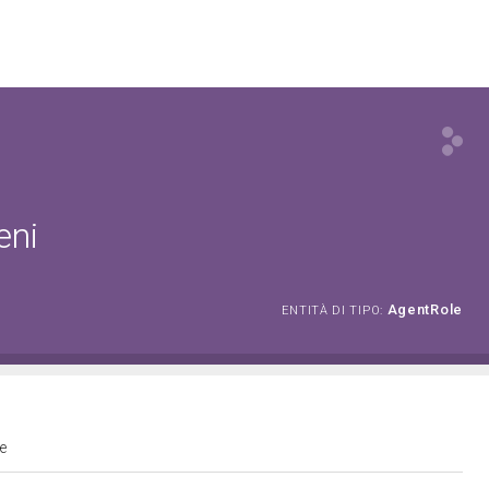
eni
AgentRole
ENTITÀ DI TIPO:
he