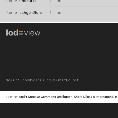
è
core:
isRoleOf
di
1 risorsa
è
core:
hasAgentRole
di
1 risorsa
SCARICA LODVIEW PER PUBBLICARE I TUOI DATI
Licensed under
Creative Commons Attribution-ShareAlike 4.0 International
(C