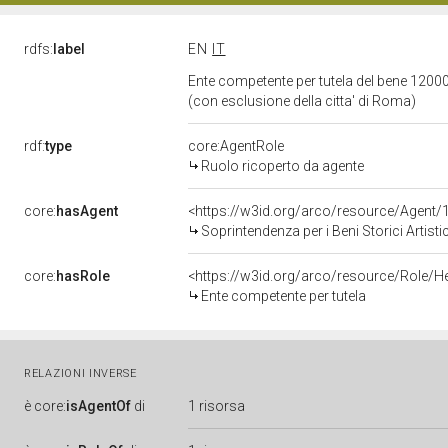
rdfs:
label
EN
IT
Ente competente per tutela del bene 120009
(con esclusione della citta' di Roma)
rdf:
type
core:AgentRole
Ruolo ricoperto da agente
core:
hasAgent
<https://w3id.org/arco/resource/Age
Soprintendenza per i Beni Storici Artist
core:
hasRole
<https://w3id.org/arco/resource/Role/H
Ente competente per tutela
RELAZIONI INVERSE
è
core:
isAgentOf
di
1 risorsa