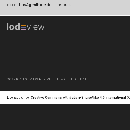
è
core:
hasAgentRole
di
1 risorsa
SCARICA LODVIEW PER PUBBLICARE I TUOI DATI
Licensed under
Creative Commons Attribution-ShareAlike 4.0 International
(C