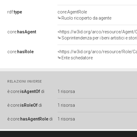
rdf:
type
core:AgentRole
Ruolo ricoperto da agente
core:
hasAgent
<https://w3id.org/arco/resource/Agen
Soprintendenza per i beni artistici e stor
core:
hasRole
<https://w3id.org/arco/resource/Role/C
Ente schedatore
RELAZIONI INVERSE
è
core:
isAgentOf
di
1 risorsa
è
core:
isRoleOf
di
1 risorsa
è
core:
hasAgentRole
di
1 risorsa