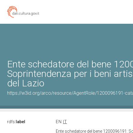
Ente schedatore del bene 12
Soprintendenza per i beni artist
del Lazio
https://w3id.org/arco/resource/AgentRole/1200096191-cat
rdfs:
label
EN
IT
Ente schedatore del bene 1200096191: Sopri