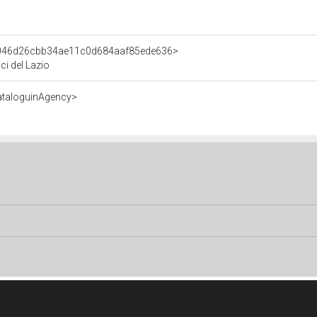
t/046d26cbb34ae11c0d684aaf85ede636>
ici del Lazio
ataloguinAgency>