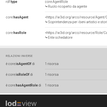
rdf:
type
core:AgentRole
Ruolo ricoperto da agente
core:
hasAgent
<https://w3id.org/arco/resource/Agen
Soprintendenza per i beni artistici e stor
core:
hasRole
<https://w3id.org/arco/resource/Role/C
Ente schedatore
RELAZIONI INVERSE
è
core:
isAgentOf
di
1 risorsa
è
core:
isRoleOf
di
1 risorsa
è
core:
hasAgentRole
di
1 risorsa