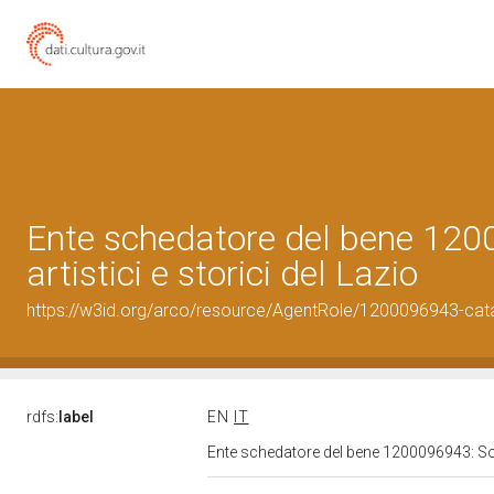
Ente schedatore del bene 1200
artistici e storici del Lazio
https://w3id.org/arco/resource/AgentRole/1200096943-cat
rdfs:
label
EN
IT
Ente schedatore del bene 1200096943: Sopri