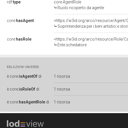
rdf:
type
core:AgentRole
Ruolo ricoperto da agente
core:
hasAgent
<https://w3id.org/arco/resource/Agen
Soprintendenza per i beni artistici e stor
core:
hasRole
<https://w3id.org/arco/resource/Role/C
Ente schedatore
RELAZIONI INVERSE
è
core:
isAgentOf
di
1 risorsa
è
core:
isRoleOf
di
1 risorsa
è
core:
hasAgentRole
di
1 risorsa