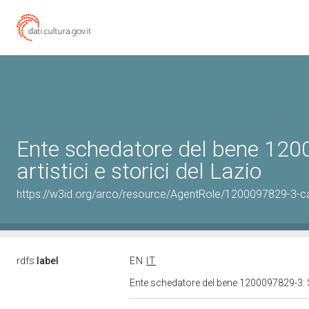
Ente schedatore del bene 1200
artistici e storici del Lazio
https://w3id.org/arco/resource/AgentRole/1200097829-3-c
rdfs:
label
EN
IT
Ente schedatore del bene 1200097829-3: Sop