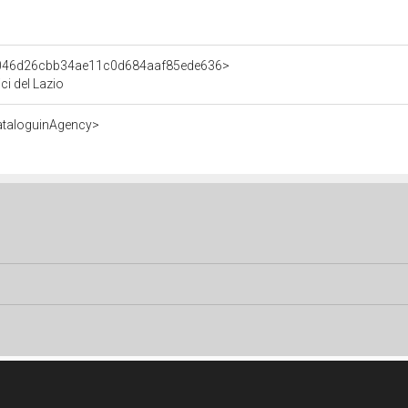
t/046d26cbb34ae11c0d684aaf85ede636>
ici del Lazio
ataloguinAgency>