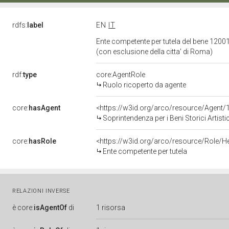
rdfs:
label
EN
IT
Ente competente per tutela del bene 120010
(con esclusione della citta' di Roma)
rdf:
type
core:AgentRole
Ruolo ricoperto da agente
core:
hasAgent
<https://w3id.org/arco/resource/Age
Soprintendenza per i Beni Storici Artist
core:
hasRole
<https://w3id.org/arco/resource/Role/H
Ente competente per tutela
RELAZIONI INVERSE
è
core:
isAgentOf
di
1 risorsa