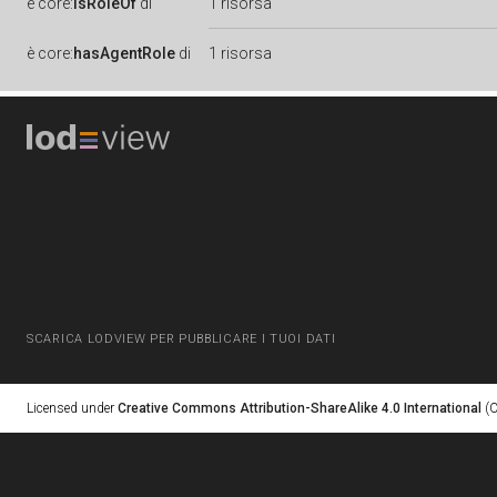
è
core:
isRoleOf
di
1 risorsa
è
core:
hasAgentRole
di
1 risorsa
SCARICA LODVIEW PER PUBBLICARE I TUOI DATI
Licensed under
Creative Commons Attribution-ShareAlike 4.0 International
(C