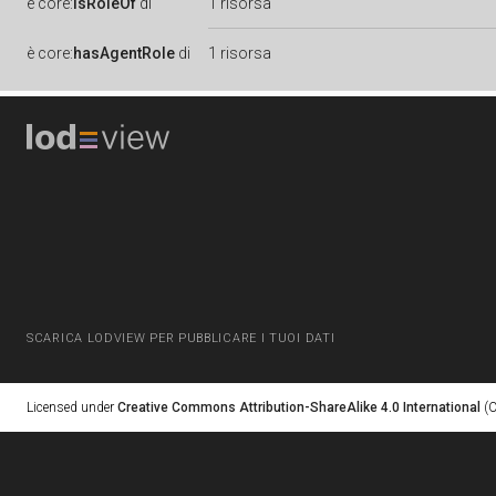
è
core:
isRoleOf
di
1 risorsa
è
core:
hasAgentRole
di
1 risorsa
SCARICA LODVIEW PER PUBBLICARE I TUOI DATI
Licensed under
Creative Commons Attribution-ShareAlike 4.0 International
(C