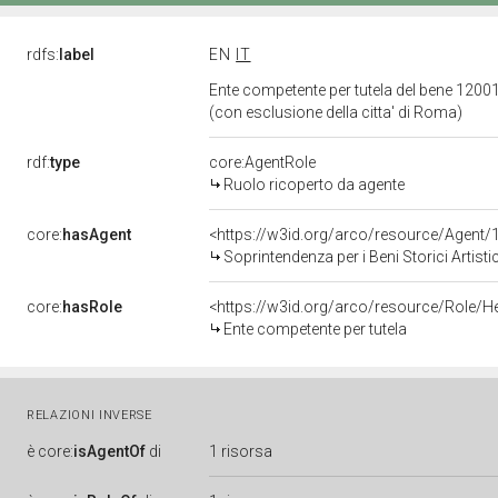
rdfs:
label
EN
IT
Ente competente per tutela del bene 120010
(con esclusione della citta' di Roma)
rdf:
type
core:AgentRole
Ruolo ricoperto da agente
core:
hasAgent
<https://w3id.org/arco/resource/Age
Soprintendenza per i Beni Storici Artist
core:
hasRole
<https://w3id.org/arco/resource/Role/H
Ente competente per tutela
RELAZIONI INVERSE
è
core:
isAgentOf
di
1 risorsa