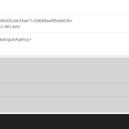
t/046d26cbb34ae11c0d684aaf85ede636>
ici del Lazio
ataloguinAgency>