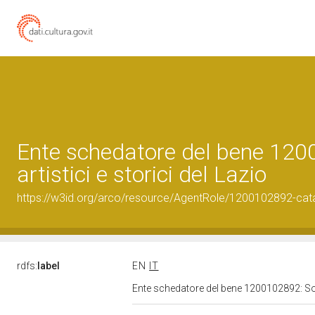
Ente schedatore del bene 1200
artistici e storici del Lazio
https://w3id.org/arco/resource/AgentRole/1200102892-cat
rdfs:
label
EN
IT
Ente schedatore del bene 1200102892: Sopri