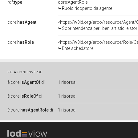
rdf:
type
core:AgentRole
Ruolo ricoperto da agente
core:
hasAgent
<https://w3id.org/arco/resource/Agen
Soprintendenza per i beni artistici e stor
core:
hasRole
<https://w3id.org/arco/resource/Role/C
Ente schedatore
RELAZIONI INVERSE
è
core:
isAgentOf
di
1 risorsa
è
core:
isRoleOf
di
1 risorsa
è
core:
hasAgentRole
di
1 risorsa