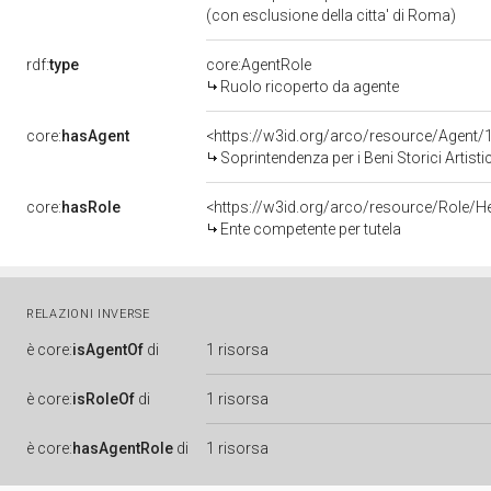
(con esclusione della citta' di Roma)
rdf:
type
core:AgentRole
Ruolo ricoperto da agente
core:
hasAgent
<https://w3id.org/arco/resource/Age
Soprintendenza per i Beni Storici Artist
core:
hasRole
<https://w3id.org/arco/resource/Role/H
Ente competente per tutela
RELAZIONI INVERSE
è
core:
isAgentOf
di
1 risorsa
è
core:
isRoleOf
di
1 risorsa
è
core:
hasAgentRole
di
1 risorsa