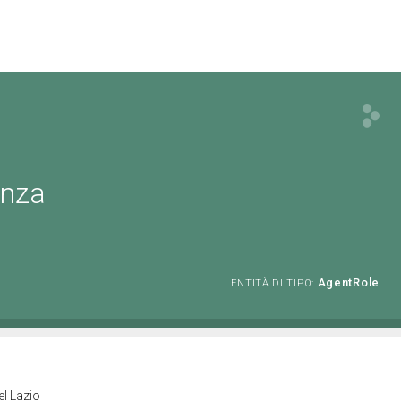
enza
AgentRole
ENTITÀ DI TIPO:
el Lazio