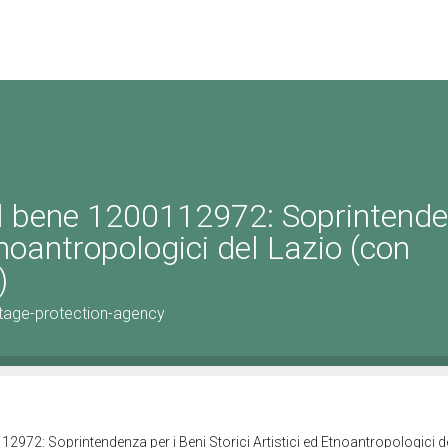
el bene 1200112972: Soprintend
Etnoantropologici del Lazio (con
)
tage-protection-agency
2972: Soprintendenza per i Beni Storici Artistici ed Etnoantropologici d