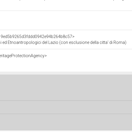
nt/19ed5b9265d3fddd0942e94b264b8c57>
ici ed Etnoantropologici del Lazio (con esclusione della citta' di Roma)
eritageProtectionAgency>