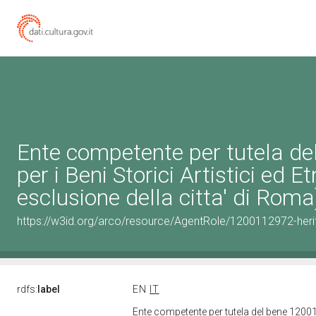
Ente competente per tutela d
per i Beni Storici Artistici ed 
esclusione della citta' di Roma
https://w3id.org/arco/resource/AgentRole/1200112972-heri
rdfs:
label
EN
IT
Ente competente per tutela del bene 120011