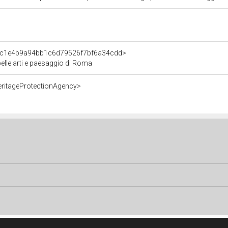
t/fc1e4b9a94bb1c6d79526f7bf6a34cdd>
elle arti e paesaggio di Roma
eritageProtectionAgency>