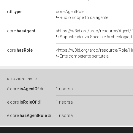
rdf:
type
core:AgentRole
Ruolo ricoperto da agente
core:
hasAgent
<https://w3id.org/arco/resource/Agen
Soprintendenza Speciale Archeologia, b
core:
hasRole
<https://w3id.org/arco/resource/Role/H
Ente competente per tutela
RELAZIONI INVERSE
è
core:
isAgentOf
di
1 risorsa
è
core:
isRoleOf
di
1 risorsa
è
core:
hasAgentRole
di
1 risorsa