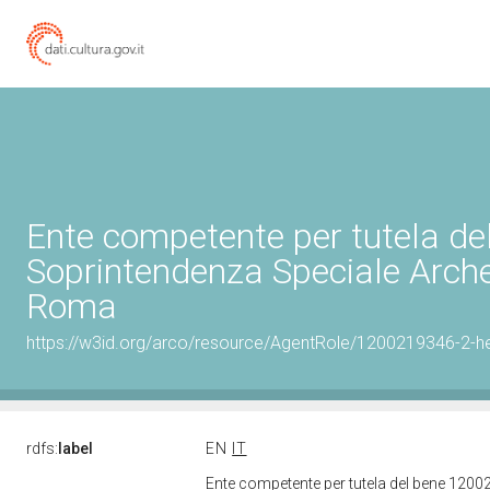
Ente competente per tutela d
Soprintendenza Speciale Archeo
Roma
https://w3id.org/arco/resource/AgentRole/1200219346-2-he
rdfs:
label
EN
IT
Ente competente per tutela del bene 1200