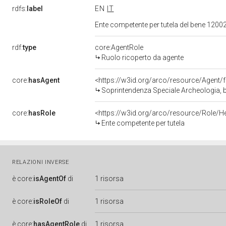
rdfs:
label
EN
IT
Ente competente per tutela del bene 1200
rdf:
type
core:AgentRole
Ruolo ricoperto da agente
core:
hasAgent
<https://w3id.org/arco/resource/Agen
Soprintendenza Speciale Archeologia, b
core:
hasRole
<https://w3id.org/arco/resource/Role/H
Ente competente per tutela
RELAZIONI INVERSE
è
core:
isAgentOf
di
1 risorsa
è
core:
isRoleOf
di
1 risorsa
è
core:
hasAgentRole
di
1 risorsa