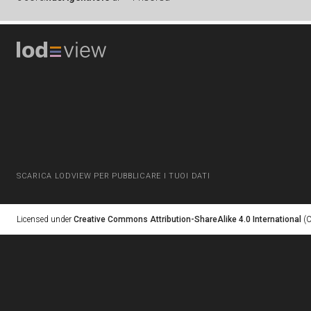
SCARICA LODVIEW PER PUBBLICARE I TUOI DATI
Licensed under
Creative Commons Attribution-ShareAlike 4.0 International
(C