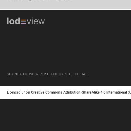
SCARICA LODVIEW PER PUBBLICARE I TUOI DATI
Licensed under
Creative Commons Attribution-ShareAlike 4.0 International
(C