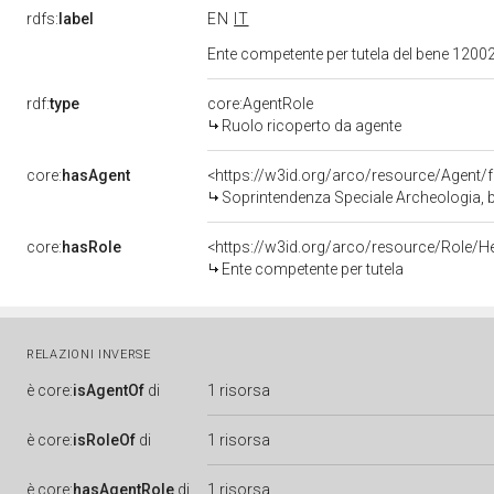
rdfs:
label
EN
IT
Ente competente per tutela del bene 1200
rdf:
type
core:AgentRole
Ruolo ricoperto da agente
core:
hasAgent
<https://w3id.org/arco/resource/Agen
Soprintendenza Speciale Archeologia, b
core:
hasRole
<https://w3id.org/arco/resource/Role/H
Ente competente per tutela
RELAZIONI INVERSE
è
core:
isAgentOf
di
1 risorsa
è
core:
isRoleOf
di
1 risorsa
è
core:
hasAgentRole
di
1 risorsa