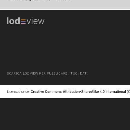
SCARICA LODVIEW PER PUBBLICARE I TUOI DATI
Licensed under
Creative Commons Attribution-ShareAlike 4.0 International
(C