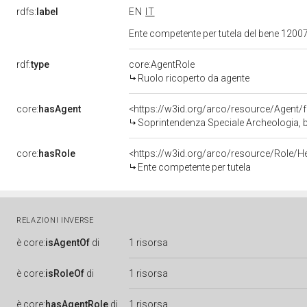
rdfs:
label
EN
IT
Ente competente per tutela del bene 1200
rdf:
type
core:AgentRole
Ruolo ricoperto da agente
core:
hasAgent
<https://w3id.org/arco/resource/Agen
Soprintendenza Speciale Archeologia, b
core:
hasRole
<https://w3id.org/arco/resource/Role/H
Ente competente per tutela
RELAZIONI INVERSE
è
core:
isAgentOf
di
1 risorsa
è
core:
isRoleOf
di
1 risorsa
è
core:
hasAgentRole
di
1 risorsa