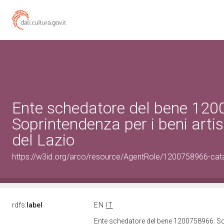
Ente schedatore del bene 12
Soprintendenza per i beni artist
del Lazio
https://w3id.org/arco/resource/AgentRole/1200758966-cat
rdfs:
label
EN
IT
Ente schedatore del bene 1200758966: Sopri