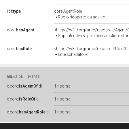
rdf:
type
core:AgentRole
Ruolo ricoperto da agente
core:
hasAgent
<https://w3id.org/arco/resource/Agen
Soprintendenza per i beni artistici e stor
core:
hasRole
<https://w3id.org/arco/resource/Role/C
Ente schedatore
RELAZIONI INVERSE
è
core:
isAgentOf
di
1 risorsa
è
core:
isRoleOf
di
1 risorsa
è
core:
hasAgentRole
di
1 risorsa