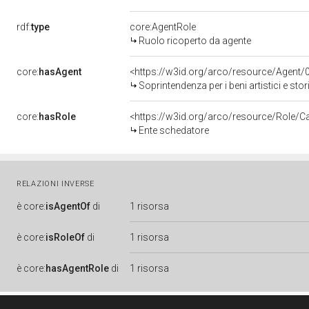
rdf:
type
core:AgentRole
Ruolo ricoperto da agente
core:
hasAgent
<https://w3id.org/arco/resource/Agen
Soprintendenza per i beni artistici e stor
core:
hasRole
<https://w3id.org/arco/resource/Role/C
Ente schedatore
RELAZIONI INVERSE
è
core:
isAgentOf
di
1 risorsa
è
core:
isRoleOf
di
1 risorsa
è
core:
hasAgentRole
di
1 risorsa