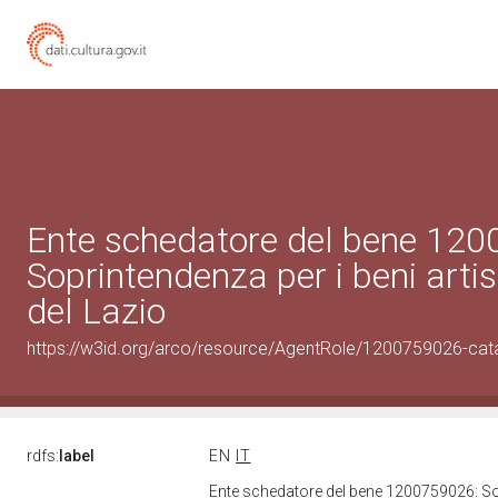
Ente schedatore del bene 12
Soprintendenza per i beni artist
del Lazio
https://w3id.org/arco/resource/AgentRole/1200759026-cat
rdfs:
label
EN
IT
Ente schedatore del bene 1200759026: Sopri