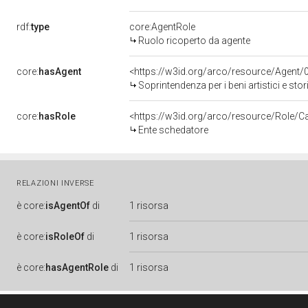
rdf:
type
core:AgentRole
Ruolo ricoperto da agente
core:
hasAgent
<https://w3id.org/arco/resource/Agen
Soprintendenza per i beni artistici e stor
core:
hasRole
<https://w3id.org/arco/resource/Role/C
Ente schedatore
RELAZIONI INVERSE
è
core:
isAgentOf
di
1 risorsa
è
core:
isRoleOf
di
1 risorsa
è
core:
hasAgentRole
di
1 risorsa