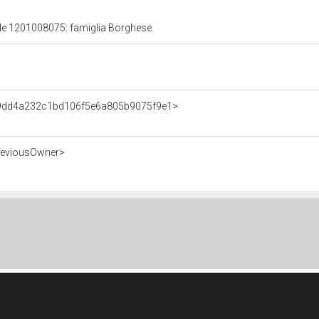
rale 1201008075: famiglia Borghese
t/9dd4a232c1bd106f5e6a805b9075f9e1>
PreviousOwner>