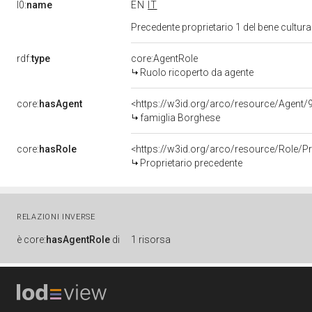
l0:
name
EN
IT
Precedente proprietario 1 del bene cultu
rdf:
type
core:AgentRole
Ruolo ricoperto da agente
core:
hasAgent
<https://w3id.org/arco/resource/Agen
famiglia Borghese
core:
hasRole
<https://w3id.org/arco/resource/Role/
Proprietario precedente
RELAZIONI INVERSE
è
core:
hasAgentRole
di
1 risorsa