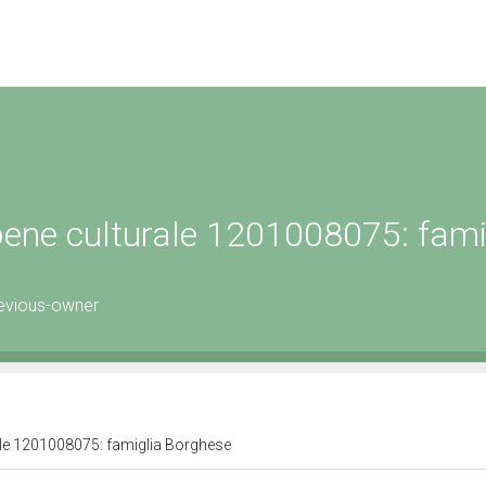
 bene culturale 1201008075: fami
evious-owner
rale 1201008075: famiglia Borghese