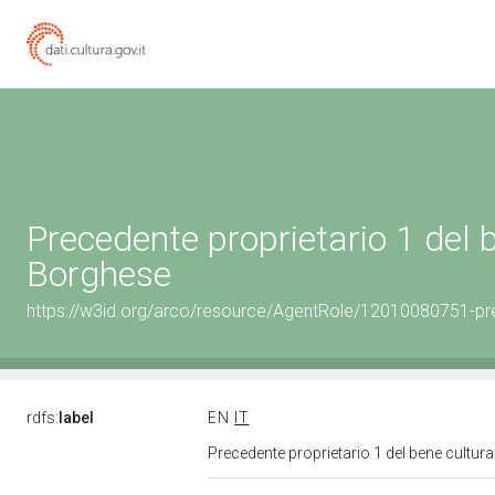
Precedente proprietario 1 del
Borghese
https://w3id.org/arco/resource/AgentRole/12010080751-pr
rdfs:
label
EN
IT
Precedente proprietario 1 del bene cultu