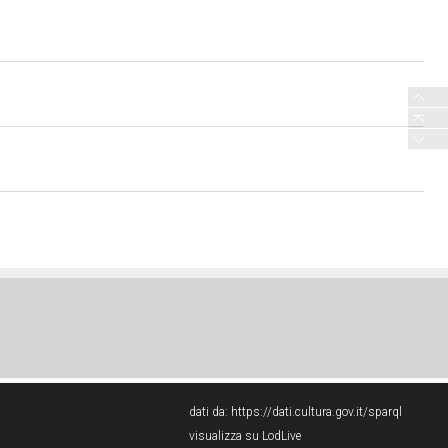
dati da:
https://dati.cultura.gov.it/sparql
visualizza su LodLive