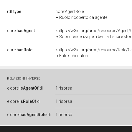
rdf:
type
core:AgentRole
Ruolo ricoperto da agente
core:
hasAgent
<https://w3id.org/arco/resource/Agen
Soprintendenza per i beni artistici e stor
core:
hasRole
<https://w3id.org/arco/resource/Role/C
Ente schedatore
RELAZIONI INVERSE
è
core:
isAgentOf
di
1 risorsa
è
core:
isRoleOf
di
1 risorsa
è
core:
hasAgentRole
di
1 risorsa