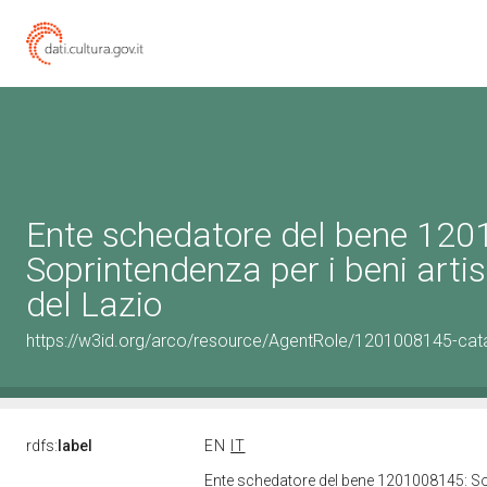
Ente schedatore del bene 12
Soprintendenza per i beni artist
del Lazio
https://w3id.org/arco/resource/AgentRole/1201008145-cat
rdfs:
label
EN
IT
Ente schedatore del bene 1201008145: Sopri