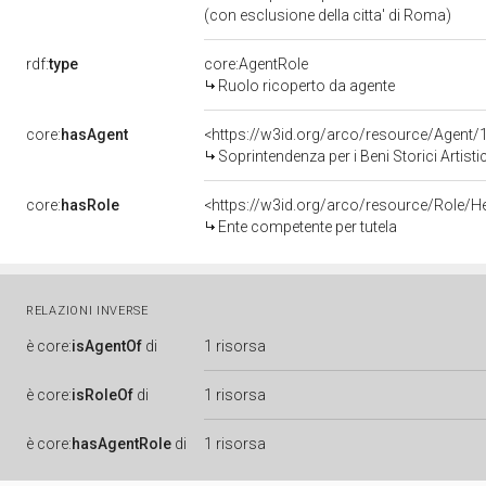
(con esclusione della citta' di Roma)
rdf:
type
core:AgentRole
Ruolo ricoperto da agente
core:
hasAgent
<https://w3id.org/arco/resource/Age
Soprintendenza per i Beni Storici Artist
core:
hasRole
<https://w3id.org/arco/resource/Role/H
Ente competente per tutela
RELAZIONI INVERSE
è
core:
isAgentOf
di
1 risorsa
è
core:
isRoleOf
di
1 risorsa
è
core:
hasAgentRole
di
1 risorsa