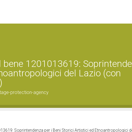
el bene 1201013619: Soprintend
Etnoantropologici del Lazio (con
)
tage-protection-agency
3619: Soprintendenza per i Beni Storici Artistici ed Etnoantropologici d