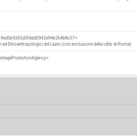
nt/19ed5b9265d3fddd0942e94b264b8c57>
ici ed Etnoantropologici del Lazio (con esclusione della citta' di Roma)
eritageProtectionAgency>