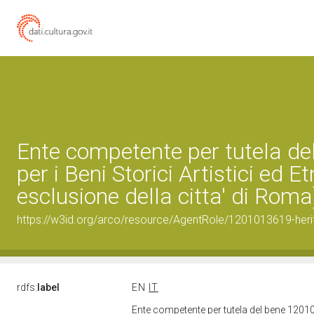
Ente competente per tutela d
per i Beni Storici Artistici ed 
esclusione della citta' di Roma
https://w3id.org/arco/resource/AgentRole/1201013619-heri
rdfs:
label
EN
IT
Ente competente per tutela del bene 120101