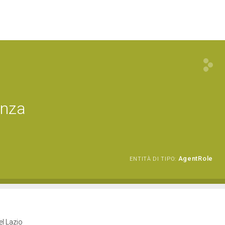
enza
AgentRole
ENTITÀ DI TIPO:
el Lazio