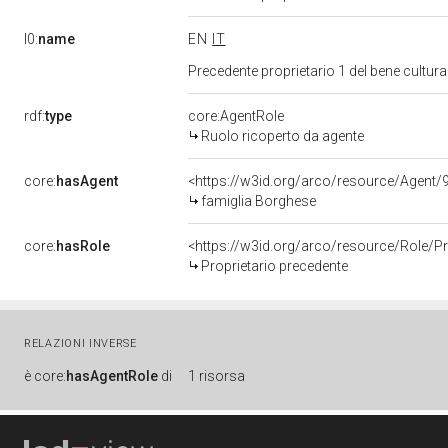
l0:
name
EN
IT
Precedente proprietario 1 del bene cultu
rdf:
type
core:AgentRole
Ruolo ricoperto da agente
core:
hasAgent
<https://w3id.org/arco/resource/Agen
famiglia Borghese
core:
hasRole
<https://w3id.org/arco/resource/Role/
Proprietario precedente
RELAZIONI INVERSE
è
core:
hasAgentRole
di
1 risorsa