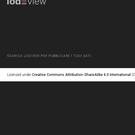
SCARICA LODVIEW PER PUBBLICARE I TUOI DATI
Licensed under
Creative Commons Attribution-ShareAlike 4.0 International
(C