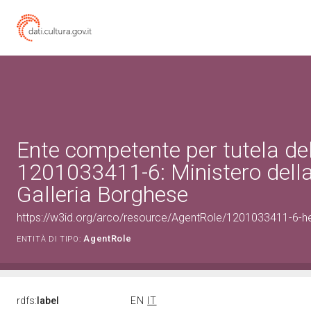
Ente competente per tutela de
1201033411-6: Ministero della
Galleria Borghese
https://w3id.org/arco/resource/AgentRole/1201033411-6-he
AgentRole
ENTITÀ DI TIPO:
rdfs:
label
EN
IT