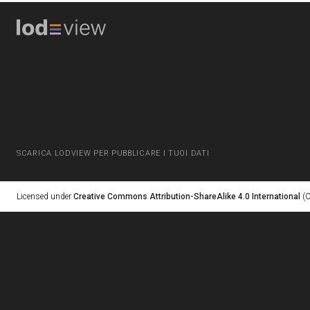
SCARICA LODVIEW PER PUBBLICARE I TUOI DATI
Licensed under
Creative Commons Attribution-ShareAlike 4.0 International
(C