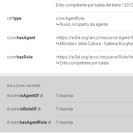
Ente competente per tutela del bene 12010
rdf:
type
core:AgentRole
Ruolo ricoperto da agente
core:
hasAgent
<https://w3id.org/arco/resource/Age
Ministero della Cultura - Galleria Borgh
core:
hasRole
<https://w3id.org/arco/resource/Role/H
Ente competente per tutela
RELAZIONI INVERSE
è
core:
isAgentOf
di
1 risorsa
è
core:
isRoleOf
di
1 risorsa
è
core:
hasAgentRole
di
1 risorsa