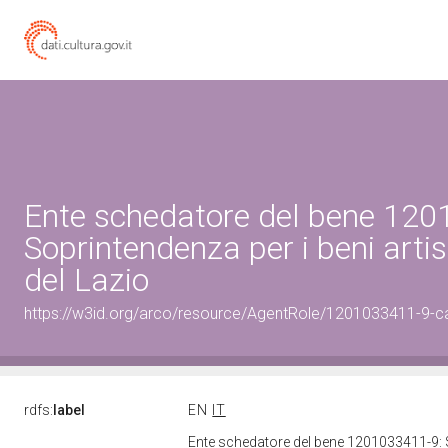
Ente schedatore del bene 120
Soprintendenza per i beni artist
del Lazio
https://w3id.org/arco/resource/AgentRole/1201033411-9-c
rdfs:
label
EN
IT
Ente schedatore del bene 1201033411-9: Sop