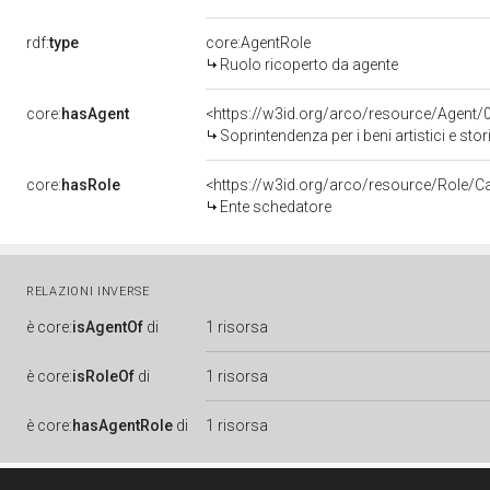
rdf:
type
core:AgentRole
Ruolo ricoperto da agente
core:
hasAgent
<https://w3id.org/arco/resource/Agen
Soprintendenza per i beni artistici e stor
core:
hasRole
<https://w3id.org/arco/resource/Role/C
Ente schedatore
RELAZIONI INVERSE
è
core:
isAgentOf
di
1 risorsa
è
core:
isRoleOf
di
1 risorsa
è
core:
hasAgentRole
di
1 risorsa