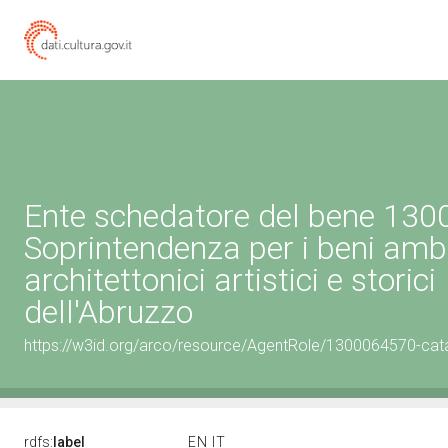
Ente schedatore del bene 13
Soprintendenza per i beni ambi
architettonici artistici e storici
dell'Abruzzo
https://w3id.org/arco/resource/AgentRole/1300064570-cat
rdfs:
label
EN
IT