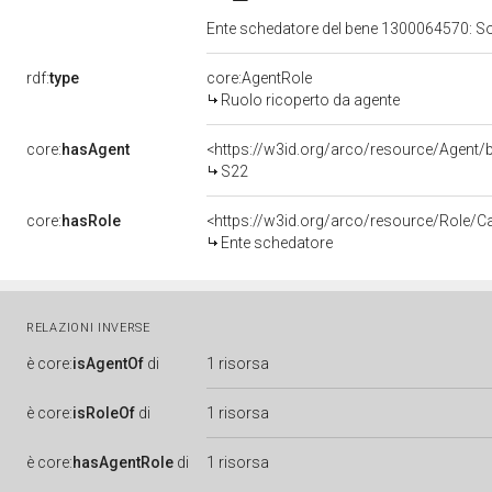
Ente schedatore del bene 1300064570: Sopri
rdf:
type
core:AgentRole
Ruolo ricoperto da agente
core:
hasAgent
<https://w3id.org/arco/resource/Agen
S22
core:
hasRole
<https://w3id.org/arco/resource/Role/C
Ente schedatore
RELAZIONI INVERSE
è
core:
isAgentOf
di
1 risorsa
è
core:
isRoleOf
di
1 risorsa
è
core:
hasAgentRole
di
1 risorsa