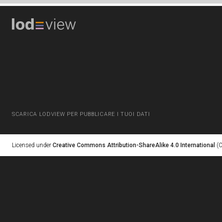
SCARICA LODVIEW PER PUBBLICARE I TUOI DATI
Licensed under
Creative Commons Attribution-ShareAlike 4.0 International
(C