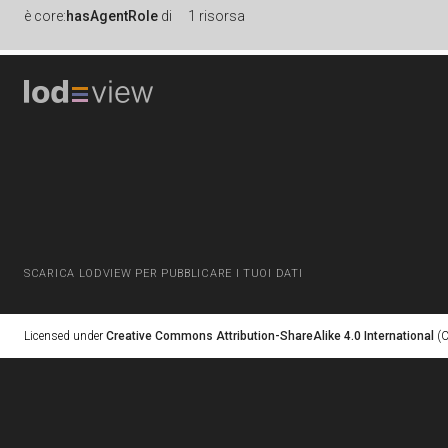
è
core:
hasAgentRole
di
1 risorsa
SCARICA LODVIEW PER PUBBLICARE I TUOI DATI
Licensed under
Creative Commons Attribution-ShareAlike 4.0 International
(C