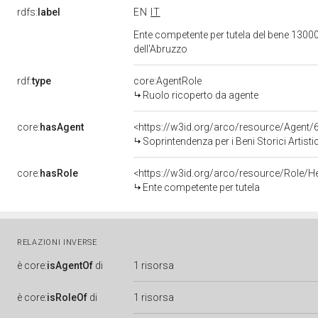
rdfs:
label
EN
IT
Ente competente per tutela del bene 13000
dell'Abruzzo
rdf:
type
core:AgentRole
Ruolo ricoperto da agente
core:
hasAgent
<https://w3id.org/arco/resource/Age
Soprintendenza per i Beni Storici Artist
core:
hasRole
<https://w3id.org/arco/resource/Role/H
Ente competente per tutela
RELAZIONI INVERSE
è
core:
isAgentOf
di
1 risorsa
è
core:
isRoleOf
di
1 risorsa