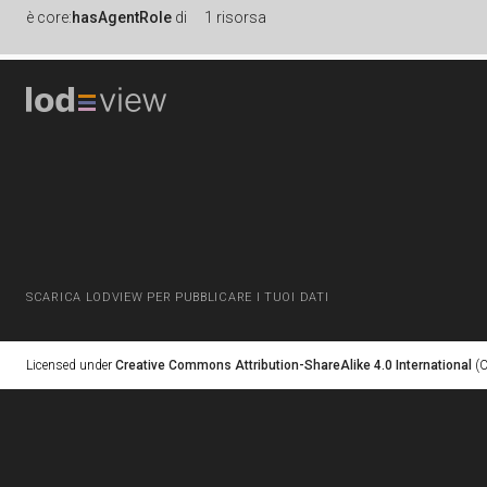
è
core:
hasAgentRole
di
1 risorsa
SCARICA LODVIEW PER PUBBLICARE I TUOI DATI
Licensed under
Creative Commons Attribution-ShareAlike 4.0 International
(C