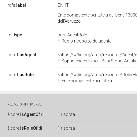
rdfs:
label
EN
IT
Ente competente per tutela del bene 13000
dell'Abruzzo
rdf:
type
core:AgentRole
Ruolo ricoperto da agente
core:
hasAgent
<https://w3id.org/arco/resource/Age
Soprintendenza per i Beni Storici Artist
core:
hasRole
<https://w3id.org/arco/resource/Role/H
Ente competente per tutela
RELAZIONI INVERSE
è
core:
isAgentOf
di
1 risorsa
è
core:
isRoleOf
di
1 risorsa