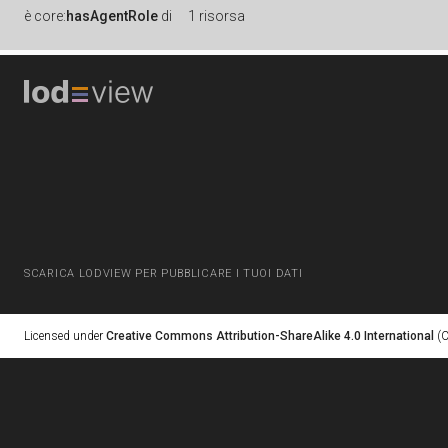
è
core:
hasAgentRole
di
1 risorsa
SCARICA LODVIEW PER PUBBLICARE I TUOI DATI
Licensed under
Creative Commons Attribution-ShareAlike 4.0 International
(C