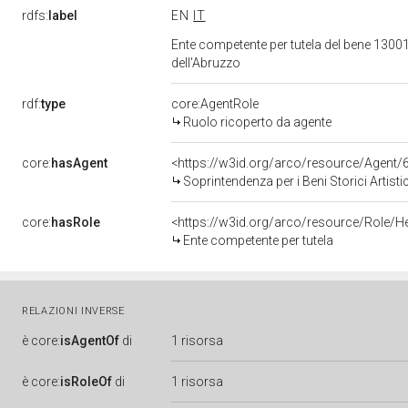
rdfs:
label
EN
IT
Ente competente per tutela del bene 13001
dell'Abruzzo
rdf:
type
core:AgentRole
Ruolo ricoperto da agente
core:
hasAgent
<https://w3id.org/arco/resource/Age
Soprintendenza per i Beni Storici Artist
core:
hasRole
<https://w3id.org/arco/resource/Role/H
Ente competente per tutela
RELAZIONI INVERSE
è
core:
isAgentOf
di
1 risorsa
è
core:
isRoleOf
di
1 risorsa