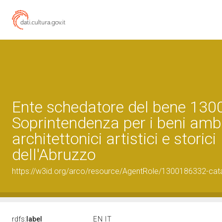
Ente schedatore del bene 13
Soprintendenza per i beni ambi
architettonici artistici e storici
dell'Abruzzo
https://w3id.org/arco/resource/AgentRole/1300186332-cat
rdfs:
label
EN
IT