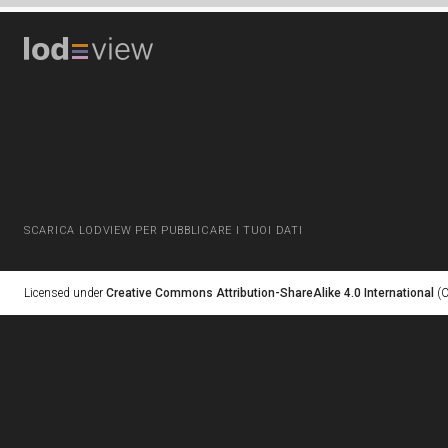
SCARICA LODVIEW PER PUBBLICARE I TUOI DATI
Licensed under
Creative Commons Attribution-ShareAlike 4.0 International
(C