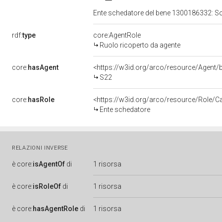
Ente schedatore del bene 1300186332: Sopri
rdf:
type
core:AgentRole
Ruolo ricoperto da agente
core:
hasAgent
<https://w3id.org/arco/resource/Agen
S22
core:
hasRole
<https://w3id.org/arco/resource/Role/C
Ente schedatore
RELAZIONI INVERSE
è
core:
isAgentOf
di
1 risorsa
è
core:
isRoleOf
di
1 risorsa
è
core:
hasAgentRole
di
1 risorsa