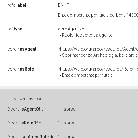
rdfs:
label
EN
IT
Ente competente per tutela del bene 1400
rdf:
type
core:AgentRole
Ruolo ricoperto da agente
core:
hasAgent
<https://w3id.org/arco/resource/Agen
Soprintendenza Archeologia, belle arti 
core:
hasRole
<https://w3id.org/arco/resource/Role/H
Ente competente per tutela
RELAZIONI INVERSE
è
core:
isAgentOf
di
1 risorsa
è
core:
isRoleOf
di
1 risorsa
è
core:
hasAgentRole
di
1 risorsa