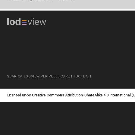
SCARICA LODVIEW PER PUBBLICARE I TUOI DATI
Licensed under
Creative Commons Attribution-ShareAlike 4.0 International
(C