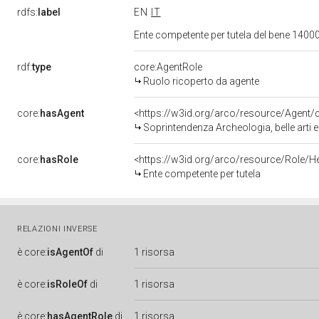
rdfs:
label
EN
IT
Ente competente per tutela del bene 1400
rdf:
type
core:AgentRole
Ruolo ricoperto da agente
core:
hasAgent
<https://w3id.org/arco/resource/Agen
Soprintendenza Archeologia, belle arti 
core:
hasRole
<https://w3id.org/arco/resource/Role/H
Ente competente per tutela
RELAZIONI INVERSE
è
core:
isAgentOf
di
1 risorsa
è
core:
isRoleOf
di
1 risorsa
è
core:
hasAgentRole
di
1 risorsa