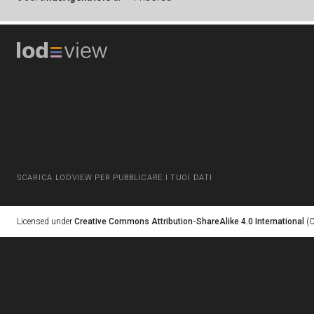
SCARICA LODVIEW PER PUBBLICARE I TUOI DATI
Licensed under
Creative Commons Attribution-ShareAlike 4.0 International
(C