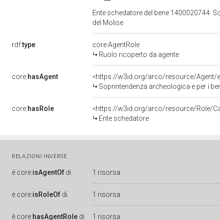
Ente schedatore del bene 1400020744: Sopri
del Molise
rdf:
type
core:AgentRole
Ruolo ricoperto da agente
core:
hasAgent
<https://w3id.org/arco/resource/Agen
Soprintendenza archeologica e per i beni 
core:
hasRole
<https://w3id.org/arco/resource/Role/C
Ente schedatore
RELAZIONI INVERSE
è
core:
isAgentOf
di
1 risorsa
è
core:
isRoleOf
di
1 risorsa
è
core:
hasAgentRole
di
1 risorsa