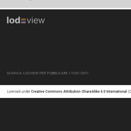
SCARICA LODVIEW PER PUBBLICARE I TUOI DATI
Licensed under
Creative Commons Attribution-ShareAlike 4.0 International
(C