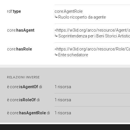
rdf:
type
core:AgentRole
Ruolo ricoperto da agente
core:
hasAgent
<https://w3id.org/arco/resource/Agen
Soprintendenza per i Beni Storici Artist
core:
hasRole
<https://w3id.org/arco/resource/Role/C
Ente schedatore
RELAZIONI INVERSE
è
core:
isAgentOf
di
1 risorsa
è
core:
isRoleOf
di
1 risorsa
è
core:
hasAgentRole
di
1 risorsa