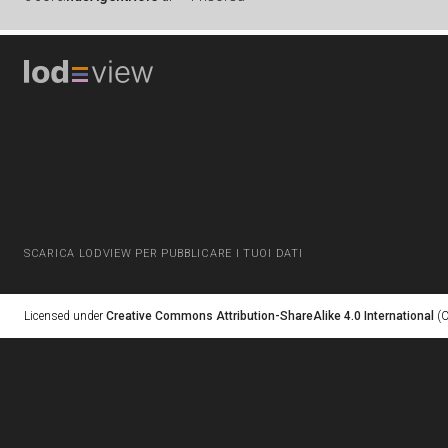
SCARICA LODVIEW PER PUBBLICARE I TUOI DATI
Licensed under
Creative Commons Attribution-ShareAlike 4.0 International
(C