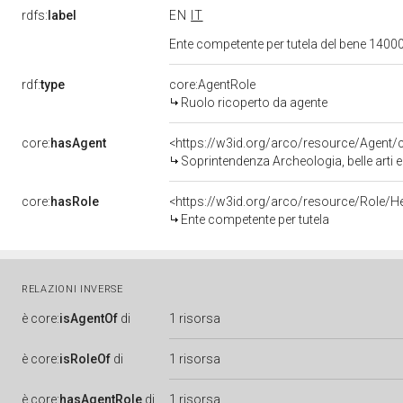
rdfs:
label
EN
IT
Ente competente per tutela del bene 1400
rdf:
type
core:AgentRole
Ruolo ricoperto da agente
core:
hasAgent
<https://w3id.org/arco/resource/Agen
Soprintendenza Archeologia, belle arti 
core:
hasRole
<https://w3id.org/arco/resource/Role/H
Ente competente per tutela
RELAZIONI INVERSE
è
core:
isAgentOf
di
1 risorsa
è
core:
isRoleOf
di
1 risorsa
è
core:
hasAgentRole
di
1 risorsa