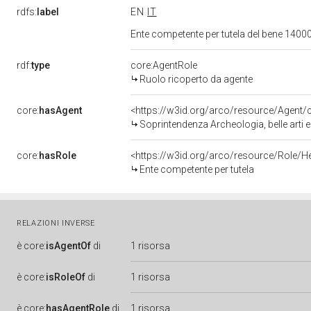
rdfs:
label
EN
IT
Ente competente per tutela del bene 1400
rdf:
type
core:AgentRole
Ruolo ricoperto da agente
core:
hasAgent
<https://w3id.org/arco/resource/Agen
Soprintendenza Archeologia, belle arti 
core:
hasRole
<https://w3id.org/arco/resource/Role/H
Ente competente per tutela
RELAZIONI INVERSE
è
core:
isAgentOf
di
1 risorsa
è
core:
isRoleOf
di
1 risorsa
è
core:
hasAgentRole
di
1 risorsa