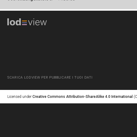
SCARICA LODVIEW PER PUBBLICARE I TUOI DATI
Licensed under
Creative Commons Attribution-ShareAlike 4.0 International
(C