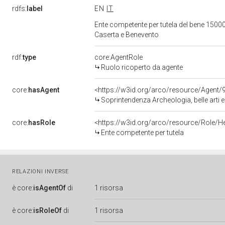
rdfs:
label
EN
IT
Ente competente per tutela del bene 15000
Caserta e Benevento
rdf:
type
core:AgentRole
Ruolo ricoperto da agente
core:
hasAgent
<https://w3id.org/arco/resource/Agen
Soprintendenza Archeologia, belle arti 
core:
hasRole
<https://w3id.org/arco/resource/Role/H
Ente competente per tutela
RELAZIONI INVERSE
è
core:
isAgentOf
di
1 risorsa
è
core:
isRoleOf
di
1 risorsa