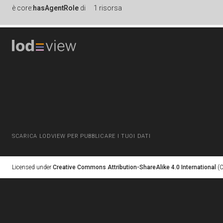
è
core:
hasAgentRole
di
1 risorsa
SCARICA LODVIEW PER PUBBLICARE I TUOI DATI
Licensed under
Creative Commons Attribution-ShareAlike 4.0 International
(C