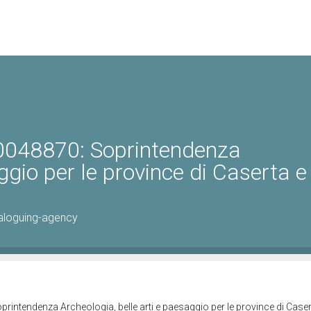
0048870: Soprintendenza
ggio per le province di Caserta e
aloguing-agency
intendenza Archeologia, belle arti e paesaggio per le province di Caser