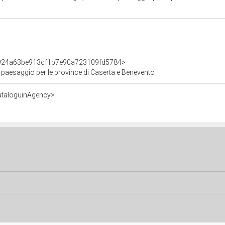
t/924a63be913cf1b7e90a723109fd5784>
e paesaggio per le province di Caserta e Benevento
ataloguinAgency>