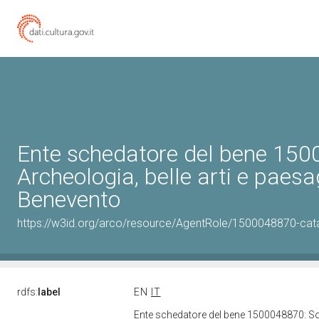
Ente schedatore del bene 150
Archeologia, belle arti e paesa
Benevento
https://w3id.org/arco/resource/AgentRole/1500048870-cat
rdfs:
label
EN
IT
Ente schedatore del bene 1500048870: Sopr