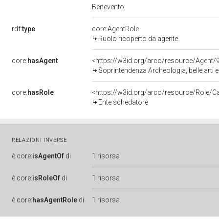
Benevento
rdf:
type
core:AgentRole
Ruolo ricoperto da agente
core:
hasAgent
<https://w3id.org/arco/resource/Agen
Soprintendenza Archeologia, belle arti 
core:
hasRole
<https://w3id.org/arco/resource/Role/C
Ente schedatore
RELAZIONI INVERSE
è
core:
isAgentOf
di
1 risorsa
è
core:
isRoleOf
di
1 risorsa
è
core:
hasAgentRole
di
1 risorsa