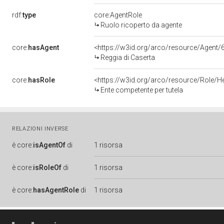
rdf:
type
core:AgentRole
Ruolo ricoperto da agente
core:
hasAgent
<https://w3id.org/arco/resource/Age
Reggia di Caserta
core:
hasRole
<https://w3id.org/arco/resource/Role/H
Ente competente per tutela
RELAZIONI INVERSE
è
core:
isAgentOf
di
1 risorsa
è
core:
isRoleOf
di
1 risorsa
è
core:
hasAgentRole
di
1 risorsa