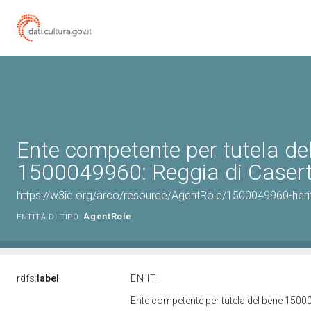
Ente competente per tutela de
1500049960: Reggia di Caser
https://w3id.org/arco/resource/AgentRole/1500049960-heri
AgentRole
ENTITÀ DI TIPO:
rdfs:
label
EN
IT
Ente competente per tutela del bene 1500