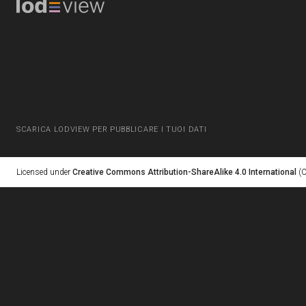
SCARICA LODVIEW PER PUBBLICARE I TUOI DATI
Licensed under
Creative Commons Attribution-ShareAlike 4.0 International
(C