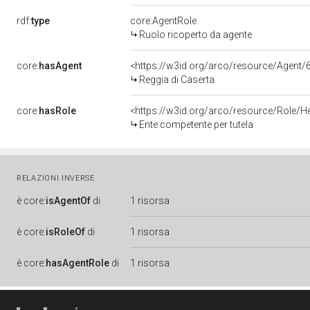
rdf:
type
core:AgentRole
Ruolo ricoperto da agente
core:
hasAgent
<https://w3id.org/arco/resource/Age
Reggia di Caserta
core:
hasRole
<https://w3id.org/arco/resource/Role/H
Ente competente per tutela
RELAZIONI INVERSE
è
core:
isAgentOf
di
1 risorsa
è
core:
isRoleOf
di
1 risorsa
è
core:
hasAgentRole
di
1 risorsa