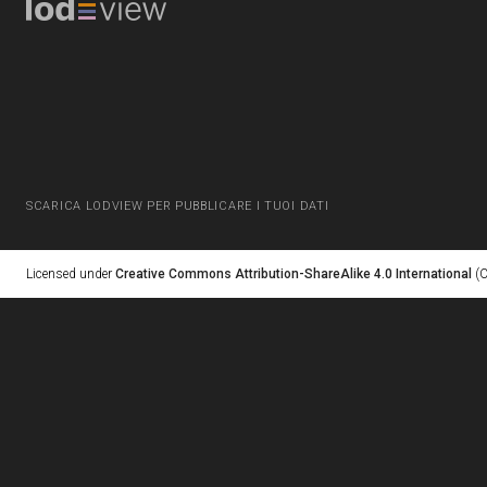
SCARICA LODVIEW PER PUBBLICARE I TUOI DATI
Licensed under
Creative Commons Attribution-ShareAlike 4.0 International
(C